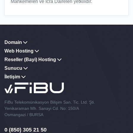
Mahkemeleri ve İcra Daireleri yetkilidir.
Domain
Web Hosting
Reseller (Bayi) Hosting
Sunucu
İletişim
FiBu Telekomünikasyon Bilişim San. Tic. Ltd. Şti.
Yenikaraman Mh. Sanayi Cd. No: 150/A
Osmangazi / BURSA
0 (850) 305 21 50