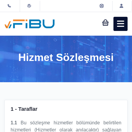
Sepet
Müşteri
Girişi
Hizmet Sözleşmesi
Alan Adı
Hosting & Reseller
Sanal Sunucu
1
- Taraflar
1.1
Bu sözleşme hizmetler bölümünde belirtilen
Kurumsal
hizmetleri (Hizmetler olarak anılacaktır) sağlayan