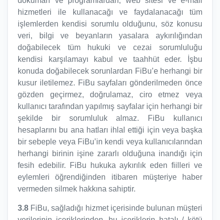
döküman ve programlardan, web sitesi ve e-mail
hizmetleri ile kullanacağı ve faydalanacağı tüm
işlemlerden kendisi sorumlu olduğunu, söz konusu
veri, bilgi ve beyanların yasalara aykırılığından
doğabilecek tüm hukuki ve cezai sorumluluğu
kendisi karşılamayı kabul ve taahhüt eder. İşbu
konuda doğabilecek sorunlardan FiBu’e herhangi bir
kusur iletilemez. FiBu sayfaları gönderilmeden önce
gözden geçirmez, doğrulamaz, ciro etmez veya
kullanıcı tarafından yapılmış sayfalar için herhangi bir
şekilde bir sorumluluk almaz. FiBu kullanıcı
hesaplarını bu ana hatları ihlal ettiği için veya başka
bir sebeple veya FiBu’in kendi veya kullanıcılarından
herhangi birinin işine zararlı olduğuna inandığı için
fesih edebilir. FiBu hukuka aykırılık eden fiilleri ve
eylemleri öğrendiğinden itibaren müşteriye haber
vermeden silmek hakkına sahiptir.
3.8
FiBu, sağladığı hizmet içerisinde bulunan müşteri
verilerinin içeriklerinden, bu içeriklerin hatalı / kötü