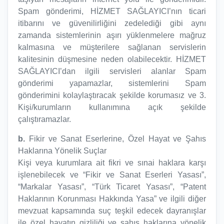
Spam gönderimi, HİZMET SAĞLAYICI’nın ticari
itibarını ve güvenilirliğini zedelediği gibi aynı
zamanda sistemlerinin aşırı yüklenmelere mağruz
kalmasına ve müşterilere sağlanan servislerin
kalitesinin düşmesine neden olabilecektir. HİZMET
SAĞLAYICI’dan ilgili servisleri alanlar Spam
gönderimi yapamazlar, sistemlerini Spam
gönderimini kolaylaştıracak şekilde korumasız ve 3.
Kişi/kurumların kullanımına açık şekilde
çalıştıramazlar.
b.
Fikir ve Sanat Eserlerine, Özel Hayat ve Şahıs
Haklarına Yönelik Suçlar
Kişi veya kurumlara ait fikri ve sınai haklara karşı
işlenebilecek ve “Fikir ve Sanat Eserleri Yasası”,
“Markalar Yasası”, “Türk Ticaret Yasası”, “Patent
Haklarının Korunması Hakkında Yasa” ve ilgili diğer
mevzuat kapsamında suç teşkil edecek dayranışlar
ile özel hayatın gizliliği ve şahıs haklarına yönelik