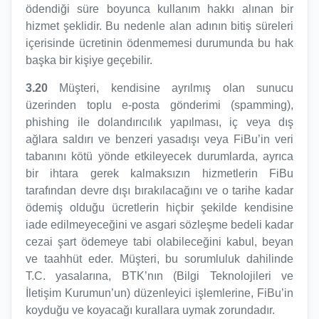
ödendiği süre boyunca kullanım hakkı alınan bir
hizmet şeklidir. Bu nedenle alan adının bitiş süreleri
içerisinde ücretinin ödenmemesi durumunda bu hak
başka bir kişiye geçebilir.
3.20
Müşteri, kendisine ayrılmış olan sunucu
üzerinden toplu e-posta gönderimi (spamming),
phishing ile dolandırıcılık yapılması, iç veya dış
ağlara saldırı ve benzeri yasadışı veya FiBu’in veri
tabanını kötü yönde etkileyecek durumlarda, ayrıca
bir ihtara gerek kalmaksızın hizmetlerin FiBu
tarafından devre dışı bırakılacağını ve o tarihe kadar
ödemiş olduğu ücretlerin hiçbir şekilde kendisine
iade edilmeyeceğini ve asgari sözleşme bedeli kadar
cezai şart ödemeye tabi olabileceğini kabul, beyan
ve taahhüt eder. Müşteri, bu sorumluluk dahilinde
T.C. yasalarına, BTK’nın (Bilgi Teknolojileri ve
İletişim Kurumun’un) düzenleyici işlemlerine, FiBu’in
koyduğu ve koyacağı kurallara uymak zorundadır.