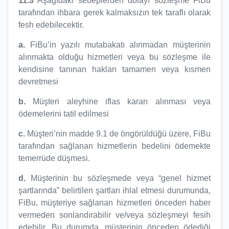
11.3
Aşağıdaki sebeplerden dolayı sözleşme FiBu
tarafından ihbara gerek kalmaksızın tek taraflı olarak
fesh edebilecektir.
a.
FiBu’in yazılı mutabakatı alınmadan müşterinin
alınmakta olduğu hizmetleri veya bu sözleşme ile
kendisine tanınan hakları tamamen veya kısmen
devretmesi
b.
Müşteri aleyhine iflas kararı alınması veya
ödemelerini tatil edilmesi
c.
Müşteri’nin madde 9.1 de öngörüldüğü üzere, FiBu
tarafından sağlanan hizmetlerin bedelini ödemekte
temerrüde düşmesi.
d.
Müşterinin bu sözleşmede veya “genel hizmet
şartlarında” belirtilen şartları ihlal etmesi durumunda,
FiBu, müşteriye sağlanan hizmetleri önceden haber
vermeden sonlandırabilir ve/veya sözleşmeyi fesih
edebilir. Bu durumda, müşterinin önceden ödediği