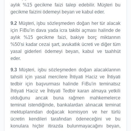
aylık %15 gecikme faizi talep edebilir. Müşteri bu
gecikme faizini ödemeyi beyan ve kabul eder.
9.2
Müşteri, işbu sözleşmeden doğan her tür alacak
için FiBu’in dava yada icra takibi açması halinde de
aylık %15 gecikme faizi, bakiye borç miktarının
%50'si kadar cezai şart, avukatlık ücreti ve diğer tüm
yasal giderleri ödemeyi beyan, kabul ve taahhüt
eder.
9.3
Müşteri, işbu sözleşmeden doğan alacaklarının
tahsili için yasal mercilere İhtiyati Haciz ve İhtiyati
tedbir için başvurması halinde FiBu'in teminatsız
İhtiyati Haciz ve İhtiyati Tedbir kararı almaya yetkili
olduğunu ancak buna rağmen mahkemelerce
teminat istendiğinde, bankalardan alınacak teminat
mektuplarından doğacak komisyon ve her türlü
ücretin kendileri tarafından ödeneceğini ve bu
konulara hiçbir itirazda bulunmayacağını beyan,