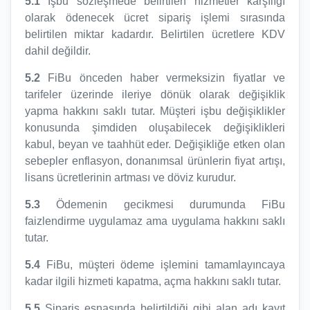
5.1
İşbu sözleşmede belirtilen hizmetler karşılığı
olarak ödenecek ücret sipariş işlemi sırasında
belirtilen miktar kadardır. Belirtilen ücretlere KDV
dahil değildir.
5.2
FiBu önceden haber vermeksizin fiyatlar ve
tarifeler üzerinde ileriye dönük olarak değişiklik
yapma hakkını saklı tutar. Müşteri işbu değişiklikler
konusunda şimdiden oluşabilecek değişiklikleri
kabul, beyan ve taahhüt eder. Değişikliğe etken olan
sebepler enflasyon, donanımsal ürünlerin fiyat artışı,
lisans ücretlerinin artması ve döviz kurudur.
5.3
Ödemenin gecikmesi durumunda FiBu
faizlendirme uygulamaz ama uygulama hakkını saklı
tutar.
5.4
FiBu, müşteri ödeme işlemini tamamlayıncaya
kadar ilgili hizmeti kapatma, açma hakkını saklı tutar.
5.5
Sipariş esnasında belirtildiği gibi alan adı kayıt