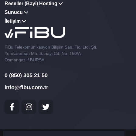
Reseller (Bayi) Hosting
Sunucu
İletişim
FiBu Telekomünikasyon Bilişim San. Tic. Ltd. Şti.
Yenikaraman Mh. Sanayi Cd. No: 150/A
Osmangazi / BURSA
0 (850) 305 21 50
info@fibu.com.tr