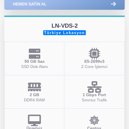
HEMEN SATIN AL
LN-VDS-2
Türkiye Lokasyon
50 GB Sas
E5-2699v3
SSD Disk Alanı
2 Core İşlemci
2 GB
1 Gbps Port
DDR4 RAM
Sınırsız Trafik
Ücretsiz
Centos