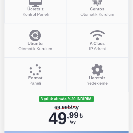
Ücretsiz
Centos
Kontrol Paneli
Otomatik Kurulum
Ubuntu
A Class
Otomatik Kurulum
IP Adresi
Format
Ücretsiz
Paneli
Yedekleme
3 yıllık alımda %20 İNDİRİM!
69.99₺/Ay
49
,99
₺
/ay