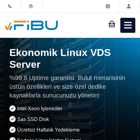
Sepet
Müşteri
Girişi
Ekonomik Linux VDS
Server
Alan Adı
%99.8 Uptime garantisi. Bulut mimarisinin
Hosting & Reseller
üstün özellikleri ve size özel dedike
kaynaklarla sunucunuzu yönetin!
Sanal Sunucu
Intel Xeon İşlemciler
Sas SSD Disk
Ücretsiz Haftalık Yedekleme
Kurumsal