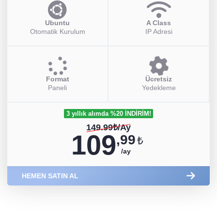
Ubuntu
A Class
Otomatik Kurulum
IP Adresi
Format
Ücretsiz
Paneli
Yedekleme
3 yıllık alımda %20 İNDİRİM!
149.99₺/Ay
109
,99
₺
/ay
HEMEN SATIN AL