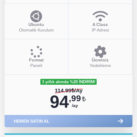
Ubuntu
A Class
Otomatik Kurulum
IP Adresi
Format
Ücretsiz
Paneli
Yedekleme
3 yıllık alımda %20 İNDİRİM!
114.99₺/Ay
94
,99
₺
/ay
HEMEN SATIN AL