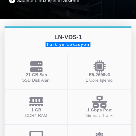
Sadece Linux İşletim Sistemi
LN-VDS-1
Türkiye Lokasyon
21 GB Sas
E5-2699v3
SSD Disk Alanı
1 Core İşlemci
1 GB
1 Gbps Port
DDR4 RAM
Sınırsız Trafik