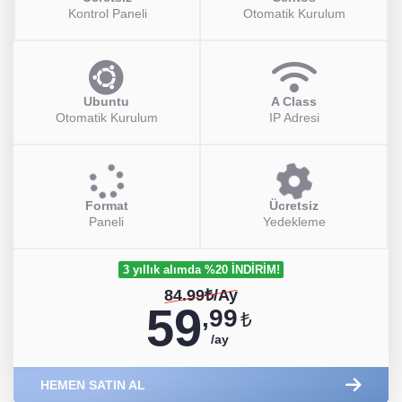
Kontrol Paneli
Otomatik Kurulum
Ubuntu
A Class
Otomatik Kurulum
IP Adresi
Format
Ücretsiz
Paneli
Yedekleme
3 yıllık alımda %20 İNDİRİM!
84.99₺/Ay
59
,99
₺
/ay
HEMEN SATIN AL