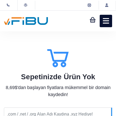
Sepet
Müşteri
Girişi
Alan Adı
Hosting & Reseller
Sepetinizde Ürün Yok
8,69$'dan başlayan fiyatlara mükemmel bir domain
Sanal Sunucu
kaydedin!
Kurumsal