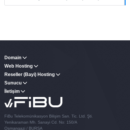
Domain
Web Hosting
Reseller (Bayi) Hosting
Sunucu
İletişim
FiBu Telekomünikasyon Bilişim San. Tic. Ltd. Şti.
Yenikaraman Mh. Sanayi Cd. No: 150/A
Osmangazi / BURSA